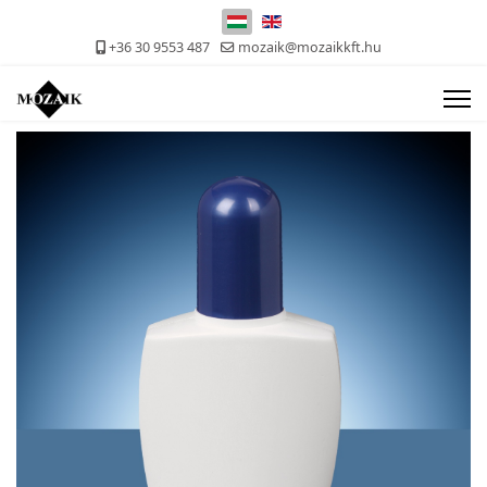
Válasszon nyelvet
+36 30 9553 487
mozaik@mozaikkft.hu